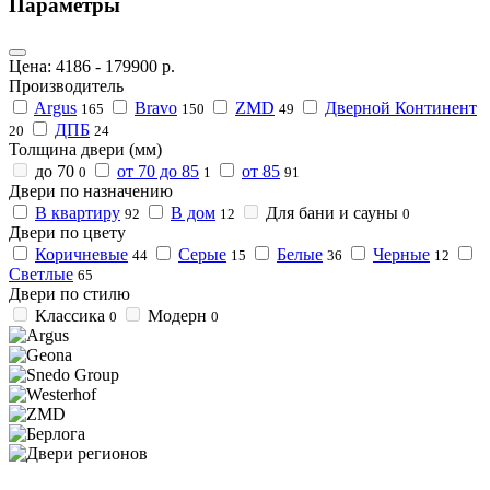
Параметры
Цена:
4186
-
179900
р.
Производитель
Argus
Bravo
ZMD
Дверной Континент
165
150
49
ДПБ
20
24
Толщина двери (мм)
до 70
от 70 до 85
от 85
0
1
91
Двери по назначению
В квартиру
В дом
Для бани и сауны
92
12
0
Двери по цвету
Коричневые
Серые
Белые
Черные
44
15
36
12
Светлые
65
Двери по стилю
Классика
Модерн
0
0