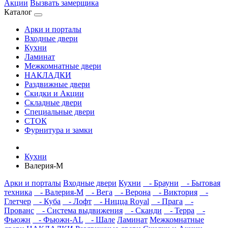
Акции
Вызвать замерщика
Каталог
Арки и порталы
Входные двери
Кухни
Ламинат
Межкомнатные двери
НАКЛАДКИ
Раздвижные двери
Скидки и Акции
Складные двери
Специальные двери
СТОК
Фурнитура и замки
Кухни
Валерия-М
Арки и порталы
Входные двери
Кухни
- Брауни
- Бытовая
техника
- Валерия-М
- Вега
- Верона
- Виктория
-
Глетчер
- Куба
- Лофт
- Ницца Royal
- Прага
-
Прованс
- Система выдвижения
- Сканди
- Терра
-
Фьюжн
- Фьюжн-AL
- Шале
Ламинат
Межкомнатные