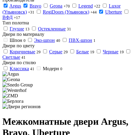
Argus
Bravo
Geona
Legend
Luxor
+70
+22
(Ульяновск)
RegiDoоrs (Ульяновск)
Uberture
+31
+44
ВФД
+17
Тип полотна
Глухие
Остекленные
13
31
Двери по материалу
Шпон
Эко-шпон
ПВХ-шпон
0
40
1
Двери по цвету
Коричневые
Серые
Белые
Черные
29
29
19
19
Светлые
41
Двери по стилю
Классика
Модерн
41
0
Межкомнатные двери Argus,
Bravo, Uberture