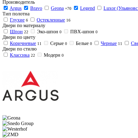
Производитель
Argus
Bravo
Geona
Legend
Luxor (Ульяновс
+70
Тип полотна
Глухие
Остекленные
6
16
Двери по материалу
Шпон
Эко-шпон
ПВХ-шпон
22
0
0
Двери по цвету
Коричневые
Серые
Белые
Черные
Св
11
0
0
11
Двери по стилю
Классика
Модерн
22
0