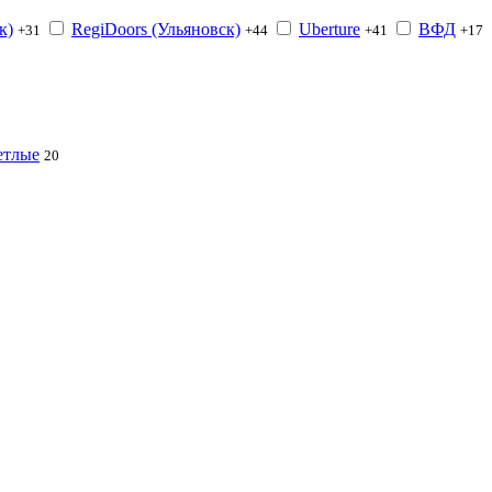
к)
RegiDoоrs (Ульяновск)
Uberture
ВФД
+31
+44
+41
+17
етлые
20