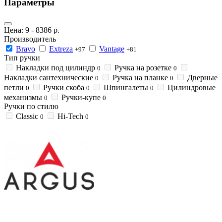
Параметры
Цена:
9
-
8386
р.
Производитель
Bravo
Extreza
Vantage
+97
+81
Тип ручки
Накладки под цилиндр
Ручка на розетке
0
0
Накладки сантехнические
Ручка на планке
Дверные
0
0
петли
Ручки скоба
Шпингалеты
Цилиндровые
0
0
0
механизмы
Ручки-купе
0
0
Ручки по стилю
Classic
Hi-Tech
0
0